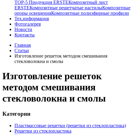
TOP-5 Продукция ERSTE
Композитный лист
ERSTE
Композитные решетчатые настилы
Композитные
опоры освещения
Композитные полиэфирные профили
Тех.информация
Фотогалерея
Новости
Контакты
Главная
Статьи
Изготовление решеток методом смешивания
стекловолокна и смолы
Изготовление решеток
методом смешивания
стекловолокна и смолы
Категории
Пластмассовые решетки (решетки из стеклопластика)
Решетки из стеклопластика