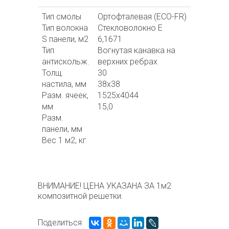
Тип смолы
Ортофталевая (ECO-FR)
Тип волокна
Стекловолокно E
S панели, м2
6,1671
Тип
Вогнутая канавка на
антискольж.
верхних ребрах
Толщ.
30
настила, мм
38х38
Разм. ячеек,
1525х4044
мм
15,0
Разм.
панели, мм
Вес 1 м2, кг
ВНИМАНИЕ! ЦЕНА УКАЗАНА ЗА 1м2
композитной решетки.
Поделиться