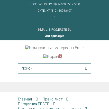
БЕСПЛАТНО ПО РФ:
8-800-555-63-10
С.-ПБ:
+7 (812) 309-86-07
:
:
E-MAIL:
INFO@ERSTE.SU
Авторизация
0
Главная
Прайс-лист
Продукция ERSTE
Композитные решетчатые настилы