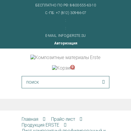
БЕСПЛАТНО ПО РФ:
8-800-555-63-10
С.-ПБ:
+7 (812) 309-86-07
:
:
E-MAIL:
INFO@ERSTE.SU
Авторизация
0
Главная
Прайс-лист
Продукция ERSTE
Лист композитный профилированный и