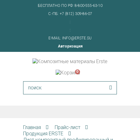
БЕСПЛАТНО ПО РФ:
8-800-555-63-10
С.-ПБ:
+7 (812) 309-86-07
:
:
E-MAIL:
INFO@ERSTE.SU
Авторизация
0
Главная
Прайс-лист
Продукция ERSTE
Лист композитный профилированный и