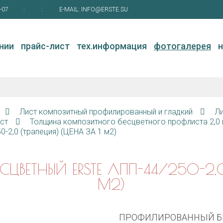
-07
:
:
E-MAIL:
INFO@ERSTE.SU
нии
прайс-лист
тех.информация
фотогалерея
Лист композитный профилированный и гладкий
Л
ст
Толщина композитного бесцветного профлиста 2,0
2,0 (трапеция) (ЦЕНА ЗА 1 м2)
ВЕТНЫЙ ERSTE ЛПП-44/250-2,0 
М2)
ПРОФИЛИРОВАННЫЙ БЕС