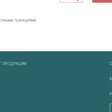
полными трапециями.
Г ПРОДУКЦИИ
С
:
Б
:
i