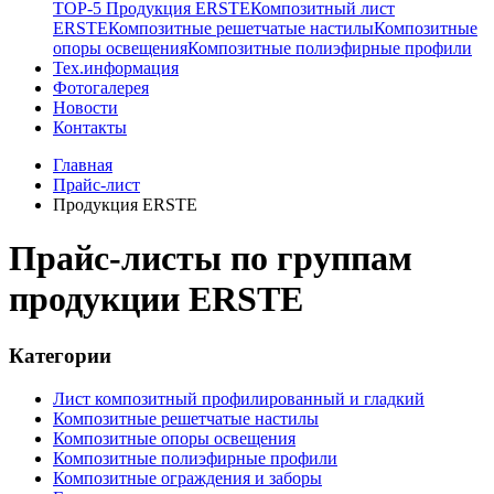
TOP-5 Продукция ERSTE
Композитный лист
ERSTE
Композитные решетчатые настилы
Композитные
опоры освещения
Композитные полиэфирные профили
Тех.информация
Фотогалерея
Новости
Контакты
Главная
Прайс-лист
Продукция ERSTE
Прайс-листы по группам
продукции ERSTE
Категории
Лист композитный профилированный и гладкий
Композитные решетчатые настилы
Композитные опоры освещения
Композитные полиэфирные профили
Композитные ограждения и заборы