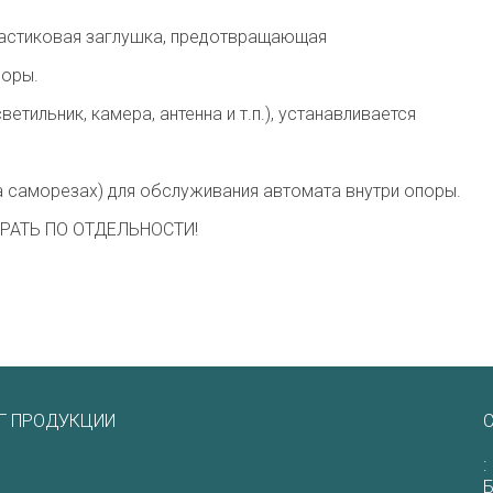
ластиковая заглушка, предотвращающая
поры.
етильник, камера, антенна и т.п.), устанавливается
на саморезах) для обслуживания автомата внутри опоры.
РАТЬ ПО ОТДЕЛЬНОСТИ!
Г ПРОДУКЦИИ
С
:
Б