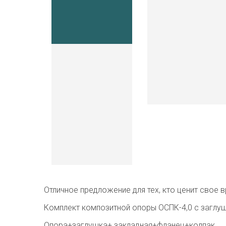
Отличное предложение для тех, кто ценит свое в
Комплект композитной опоры ОСПК-4,0 с заглуш
Опора+заглушка+ закладная+фланец+колпак.