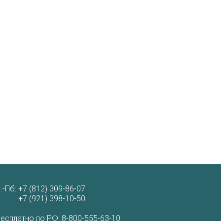
.-Пб:
+7 (812) 309-86-07
+7 (921) 398-10-50
есплатно по РФ:
8-800-555-63-10