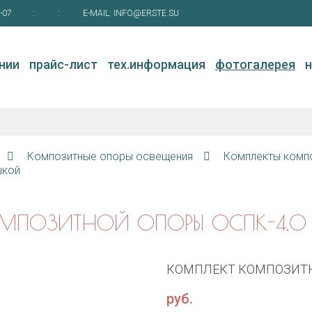
-07
:
:
E-MAIL:
INFO@ERSTE.SU
нии
прайс-лист
тех.информация
фотогалерея
Композитные опоры освещения
Комплекты комп
шкой
МПОЗИТНОЙ ОПОРЫ ОСПК-4,0
КОМПЛЕКТ КОМПОЗИТН
руб.