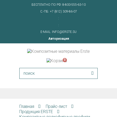
БЕСПЛАТНО ПО РФ:
8-800-555-63-10
С.-ПБ:
+7 (812) 309-86-07
:
:
E-MAIL:
INFO@ERSTE.SU
Авторизация
0
Главная
Прайс-лист
Продукция ERSTE
Композитные полиэфирные профили