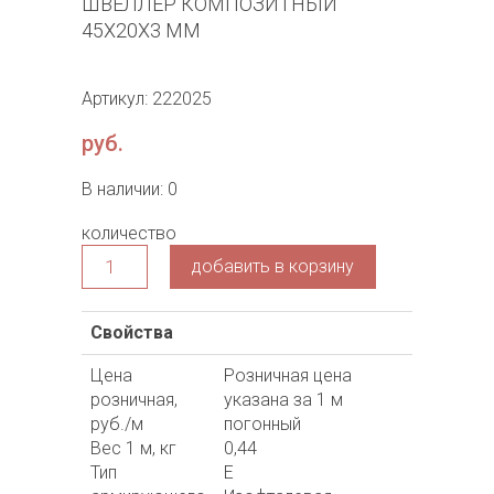
ШВЕЛЛЕР КОМПОЗИТНЫЙ
45Х20Х3 ММ
Артикул: 222025
руб.
В наличии: 0
количество
добавить в корзину
Свойства
Цена
Розничная цена
розничная,
указана за 1 м
руб./м
погонный
Вес 1 м, кг
0,44
Тип
Е