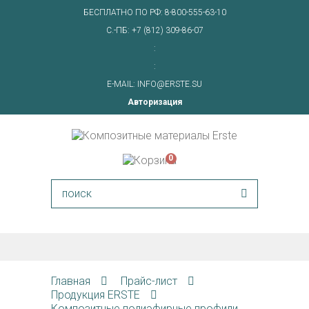
БЕСПЛАТНО ПО РФ:
8-800-555-63-10
С.-ПБ:
+7 (812) 309-86-07
:
:
E-MAIL:
INFO@ERSTE.SU
Авторизация
0
Главная
Прайс-лист
Продукция ERSTE
Композитные полиэфирные профили