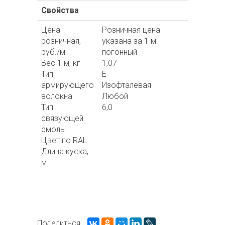
Свойства
Цена
Розничная цена
розничная,
указана за 1 м
руб./м
погонный
Вес 1 м, кг
1,07
Тип
Е
армирующего
Изофталевая
волокна
Любой
Тип
6,0
связующей
смолы
Цвет по RAL
Длина куска,
м
Поделиться