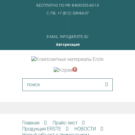
БЕСПЛАТНО ПО РФ:
8-800-555-63-10
С.-ПБ:
+7 (812) 309-86-07
:
:
E-MAIL:
INFO@ERSTE.SU
Авторизация
0
Главная
Прайс-лист
Продукция ERSTE
НОВОСТИ
Новый объект с применением