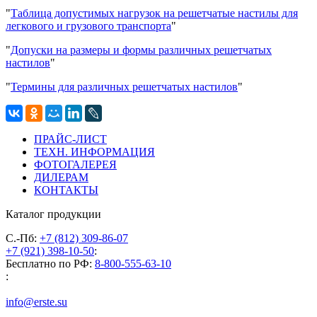
"
Таблица допустимых нагрузок на решетчатые настилы для
легкового и грузового транспорта
"
"
Допуски на размеры и формы различных решетчатых
настилов
"
"
Термины для различных решетчатых настилов
"
ПРАЙС-ЛИСТ
ТЕХН. ИНФОРМАЦИЯ
ФОТОГАЛЕРЕЯ
ДИЛЕРАМ
КОНТАКТЫ
Каталог продукции
С.-Пб:
+7 (812) 309-86-07
+7 (921) 398-10-50
:
Бесплатно по РФ:
8-800-555-63-10
:
info@erste.su