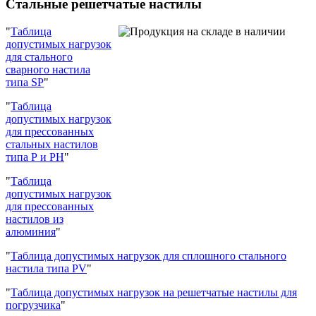
Стальные решетчатые настилы
"
Таблица
допустимых нагрузок
для стального
сварного настила
типа SP
"
"
Таблица
допустимых нагрузок
для прессованных
стальных настилов
типа Р и РН
"
"
Таблица
допустимых нагрузок
для прессованных
настилов из
алюминия
"
"
Таблица допустимых нагрузок для сплошного стального
настила типа PV
"
"
Таблица допустимых нагрузок на решетчатые настилы для
погрузчика
"